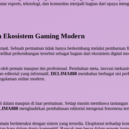
eputar esports, teknologi, dan komunitas menjadi bagian dari upaya m
m Ekosistem Gaming Modern
ati. Sebuah permainan tidak hanya berkembang melalui pembaruan fit
elihat perkembangan tersebut sebagai bagian dari ekosistem digital mo
at oleh pemain maupun tim profesional. Perubahan meta, inovasi meka
n editorial yang informatif,
DELIMA888
membahas berbagai sisi perk
engalaman online modern.
i dalam maupun di luar permainan. Setiap musim membawa tantangan bar
LIMA888
menghadirkan pembahasan editorial mengenai fenomena ter
in berinteraksi dengan sistem yang tersedia. Eksplorasi terhadap kombi
n baru dalam dunia kompetitif. Banyak tren besar dalam esports just