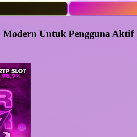
l Modern Untuk Pengguna Aktif