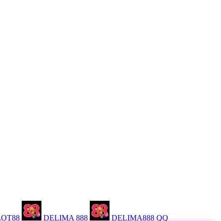
LOT88
DELIMA 888
DELIMA888 QQ